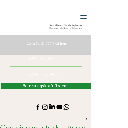
Aus Gifhorn. Für die Region 38
Ihre regionale Seniorenbetreuung
Celler Str. 63, 38518 Gifhorn
05371 –
81 34 960
01556 – 755 0001
Betreuungskraft finden...
Gemeinsam stark – unser