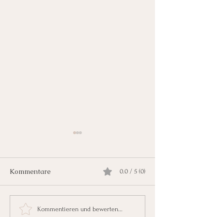
Kommentare
0.0 / 5 (0)
🏢🎉 Neues
🎉 Feierliche E
Kommentieren und bewerten...