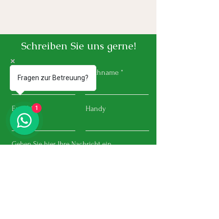
Antczak beim Senioren
Seniorenbetreu
Tag 2026 in Gifhorn
Antczak im Zen
Gifhorn
Schreiben Sie uns gerne!
Vorname
Nachname
Fragen zur Betreuung?
Email
Handy
1
Absenden