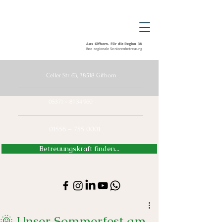
Aus Gifhorn. Für die Region 38
Ihre regionale Seniorenbetreuung
Celler Str. 63, 38518 Gifhorn
05371 –
81 34 960
01556 – 755 0001
Betreuungskraft finden...
🌞 Unser Sommerfest am