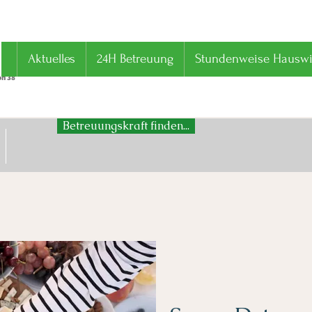
Aktuelles
24H Betreuung
Stundenweise Hauswir
on 38
Betreuungskraft finden...