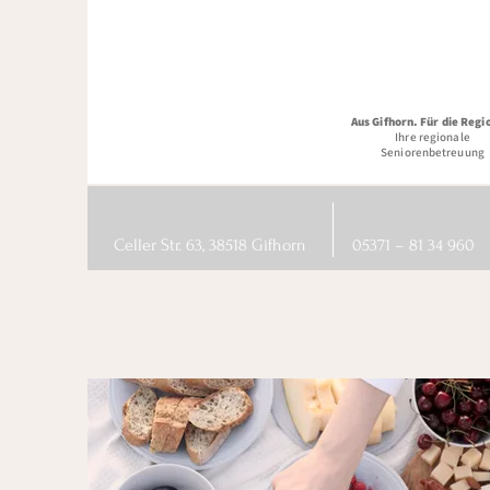
Aus Gifhorn. Für die Regi
Ihre regionale
Seniorenbetreuung
Celler Str. 63, 38518 Gifhorn
05371 – 81 34 960