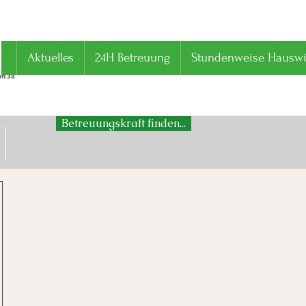
Aktuelles
24H Betreuung
Stundenweise Hauswir
on 38
Betreuungskraft finden...