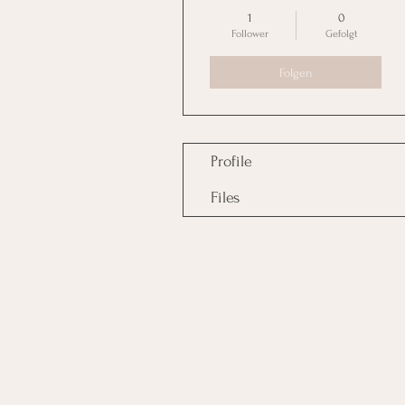
1
0
Follower
Gefolgt
Folgen
Profile
Files