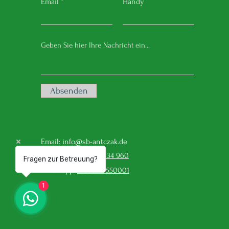
Email
Handy
Absenden
Email:
info@sb-antczak.de
Zentrale:
05371 – 81 34 960
Fragen zur Betreuung?
Whatsapp:
01556 - 7550001
1